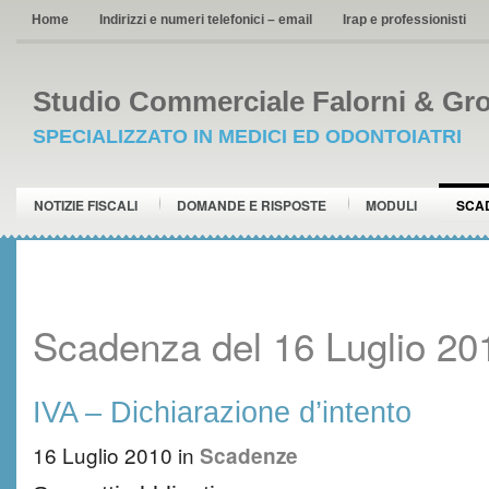
Home
Indirizzi e numeri telefonici – email
Irap e professionisti
Studio Commerciale Falorni & Gro
SPECIALIZZATO IN MEDICI ED ODONTOIATRI
NOTIZIE FISCALI
DOMANDE E RISPOSTE
MODULI
SCA
Scadenza del 16 Luglio 20
IVA – Dichiarazione d’intento
16 Luglio 2010
in
Scadenze