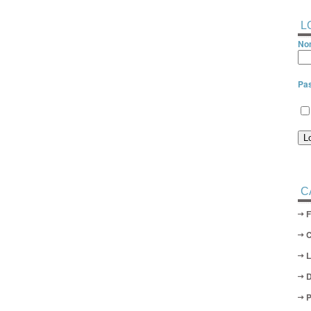
L
Nom
Pa
C
D
P