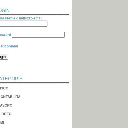
OGIN
e utente o indirizzo email
ssword
Ricordami
ATEGORIE
FISCO
CONTABILITÀ
LAVORO
IRITTO
MI