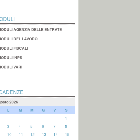
ODULI
MODULI AGENZIA DELLE ENTRATE
MODULI DEL LAVORO
ODULI FISCALI
MODULI INPS
MODULI VARI
CADENZE
osto 2026
L
M
M
G
V
S
1
3
4
5
6
7
8
10
11
12
13
14
15