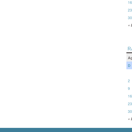
16
23
30
« 
R
Ag
D
2
9
16
23
30
« 