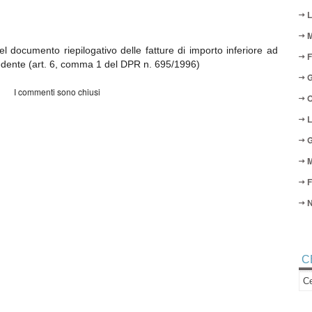
L
M
l documento riepilogativo delle fatture di importo inferiore ad
F
dente (art. 6, comma 1 del DPR n. 695/1996)
G
I commenti sono chiusi
O
L
G
M
F
N
C