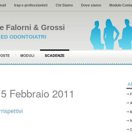
mail
Irap e professionisti
Chi Siamo
Dove siamo
Modulo Conta
 Falorni & Grossi
I ED ODONTOIATRI
POSTE
MODULI
SCADENZE
A
15 Febbraio 2011
F
A
rispettivi
M
N
O