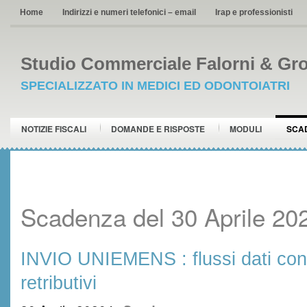
Home
Indirizzi e numeri telefonici – email
Irap e professionisti
Studio Commerciale Falorni & Gro
SPECIALIZZATO IN MEDICI ED ODONTOIATRI
NOTIZIE FISCALI
DOMANDE E RISPOSTE
MODULI
SCA
Scadenza del 30 Aprile 20
INVIO UNIEMENS : flussi dati contr
retributivi