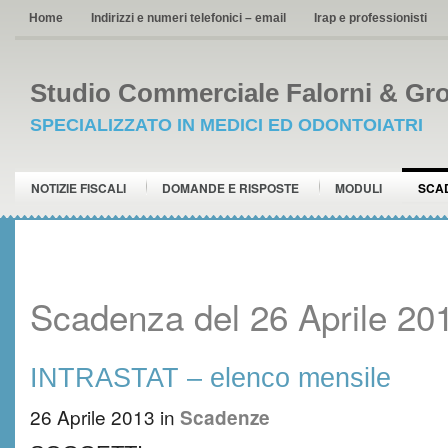
Home
Indirizzi e numeri telefonici – email
Irap e professionisti
Studio Commerciale Falorni & Gro
SPECIALIZZATO IN MEDICI ED ODONTOIATRI
NOTIZIE FISCALI
DOMANDE E RISPOSTE
MODULI
SCA
Scadenza del 26 Aprile 20
INTRASTAT – elenco mensile
26 Aprile 2013
in
Scadenze