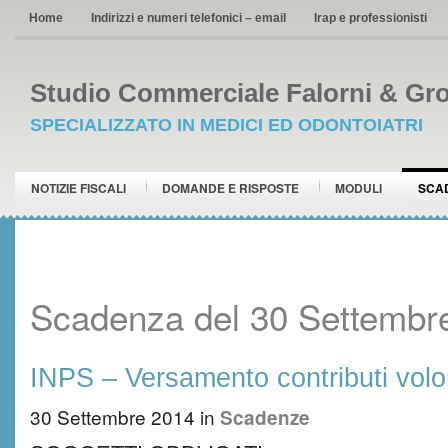
Home
Indirizzi e numeri telefonici – email
Irap e professionisti
Studio Commerciale Falorni & Gro
SPECIALIZZATO IN MEDICI ED ODONTOIATRI
NOTIZIE FISCALI
DOMANDE E RISPOSTE
MODULI
SCA
Scadenza del 30 Settembr
INPS – Versamento contributi volo
30 Settembre 2014
in
Scadenze