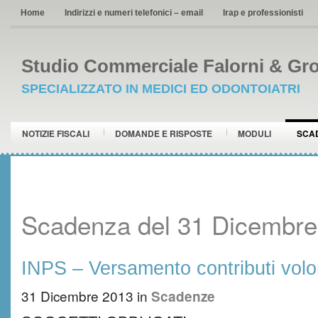
Home
Indirizzi e numeri telefonici – email
Irap e professionisti
Studio Commerciale Falorni & Gro
SPECIALIZZATO IN MEDICI ED ODONTOIATRI
NOTIZIE FISCALI
DOMANDE E RISPOSTE
MODULI
SCA
Scadenza del 31 Dicembre
INPS – Versamento contributi volo
31 Dicembre 2013
in
Scadenze