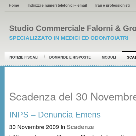
Home
Indirizzi e numeri telefonici – email
Irap e professionisti
Studio Commerciale Falorni & Gro
SPECIALIZZATO IN MEDICI ED ODONTOIATRI
NOTIZIE FISCALI
DOMANDE E RISPOSTE
MODULI
SCA
Scadenza del 30 Novembr
INPS – Denuncia Emens
30 Novembre 2009
in
Scadenze