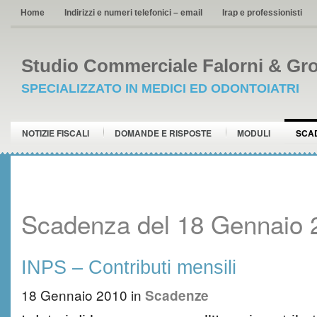
Home
Indirizzi e numeri telefonici – email
Irap e professionisti
Studio Commerciale Falorni & Gro
SPECIALIZZATO IN MEDICI ED ODONTOIATRI
NOTIZIE FISCALI
DOMANDE E RISPOSTE
MODULI
SCA
Scadenza del 18 Gennaio 
INPS – Contributi mensili
18 Gennaio 2010
in
Scadenze