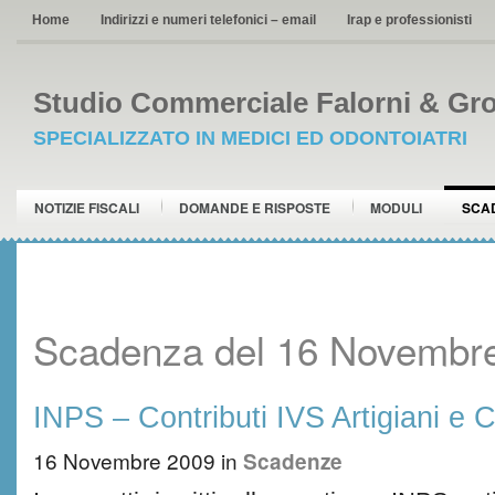
Home
Indirizzi e numeri telefonici – email
Irap e professionisti
Studio Commerciale Falorni & Gro
SPECIALIZZATO IN MEDICI ED ODONTOIATRI
NOTIZIE FISCALI
DOMANDE E RISPOSTE
MODULI
SCA
Scadenza del 16 Novembr
INPS – Contributi IVS Artigiani e
16 Novembre 2009
in
Scadenze