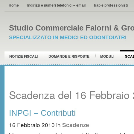
Home
Indirizzi e numeri telefonici – email
Irap e professionisti
Studio Commerciale Falorni & Gro
SPECIALIZZATO IN MEDICI ED ODONTOIATRI
NOTIZIE FISCALI
DOMANDE E RISPOSTE
MODULI
SCA
Scadenza del 16 Febbraio
INPGI – Contributi
16 Febbraio 2010
in
Scadenze