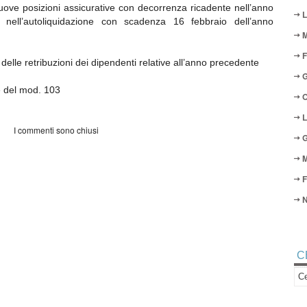
nuove posizioni assicurative con decorrenza ricadente nell’anno
L
nell’autoliquidazione con scadenza 16 febbraio dell’anno
M
F
 delle retribuzioni dei dipendenti relative all’anno precedente
G
e del mod. 103
O
L
I commenti sono chiusi
G
M
F
N
C