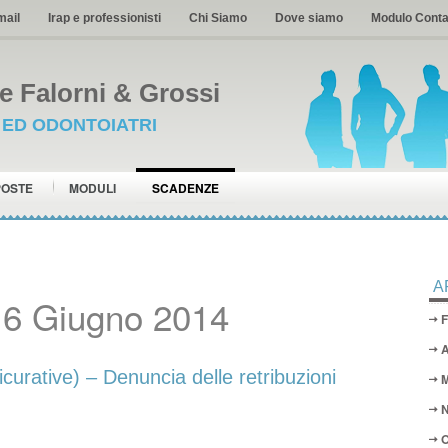
mail
Irap e professionisti
Chi Siamo
Dove siamo
Modulo Conta
 Falorni & Grossi
I ED ODONTOIATRI
POSTE
MODULI
SCADENZE
A
16 Giugno 2014
F
A
curative) – Denuncia delle retribuzioni
M
N
O