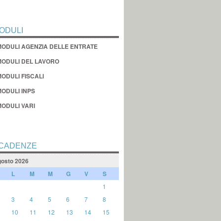
ODULI
MODULI AGENZIA DELLE ENTRATE
MODULI DEL LAVORO
ODULI FISCALI
MODULI INPS
MODULI VARI
CADENZE
osto 2026
L
M
M
G
V
S
1
3
4
5
6
7
8
10
11
12
13
14
15