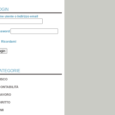
OGIN
e utente o indirizzo email
ssword
Ricordami
ATEGORIE
FISCO
CONTABILITÀ
LAVORO
IRITTO
MI