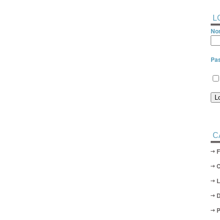
L
Nom
Pa
C
D
P