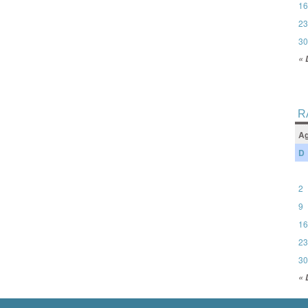
16
23
30
« 
R
Ag
D
2
9
16
23
30
« 