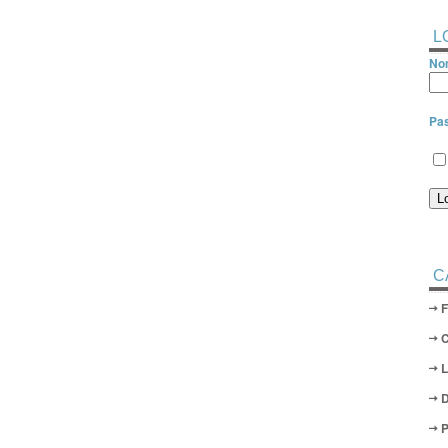
L
Nom
Pa
C
D
P