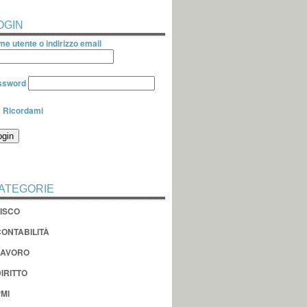
OGIN
e utente o indirizzo email
ssword
Ricordami
ATEGORIE
FISCO
CONTABILITÀ
LAVORO
IRITTO
MI