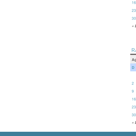
16
23
30
« 
R
Ag
D
2
9
16
23
30
« 