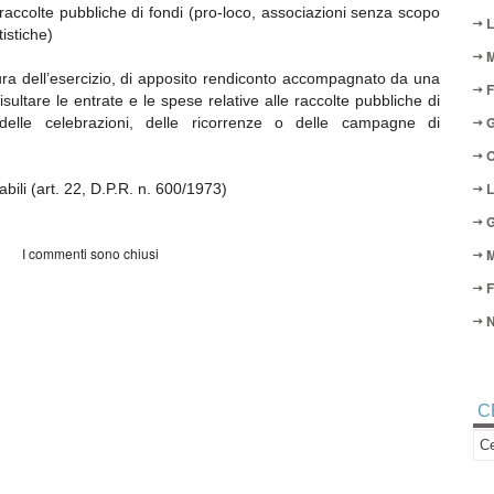
raccolte pubbliche di fondi (pro-loco, associazioni senza scopo
L
tistiche)
M
ra dell’esercizio, di apposito rendiconto accompagnato da una
F
isultare le entrate e le spese relative alle raccolte pubbliche di
G
delle celebrazioni, delle ricorrenze o delle campagne di
O
L
abili (art. 22, D.P.R. n. 600/1973)
G
I commenti sono chiusi
M
F
N
C