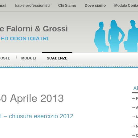
mail
Irap e professionisti
Chi Siamo
Dove siamo
Modulo Conta
 Falorni & Grossi
I ED ODONTOIATRI
POSTE
MODULI
SCADENZE
A
0 Aprile 2013
F
A
 chiusura esercizio 2012
M
N
O