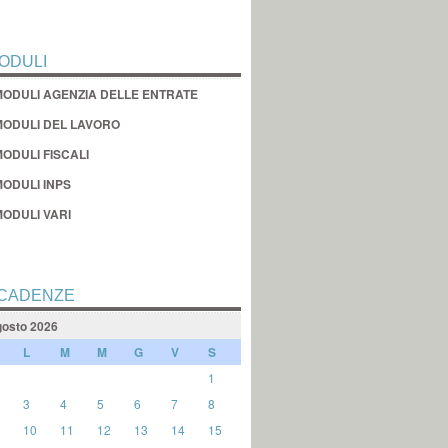
ODULI
MODULI AGENZIA DELLE ENTRATE
MODULI DEL LAVORO
ODULI FISCALI
MODULI INPS
MODULI VARI
CADENZE
osto 2026
L
M
M
G
V
S
1
3
4
5
6
7
8
10
11
12
13
14
15