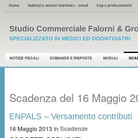
Home
Indirizzi e numeri telefonici – email
Irap e professionisti
Studio Commerciale Falorni & Gro
SPECIALIZZATO IN MEDICI ED ODONTOIATRI
NOTIZIE FISCALI
DOMANDE E RISPOSTE
MODULI
SCA
Scadenza del 16 Maggio 2
ENPALS – Versamento contributi
16 Maggio 2013
in
Scadenze