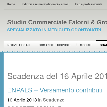
Home
Indirizzi e numeri telefonici – email
Irap e professionisti
Studio Commerciale Falorni & Gro
SPECIALIZZATO IN MEDICI ED ODONTOIATRI
NOTIZIE FISCALI
DOMANDE E RISPOSTE
MODULI
SCA
Scadenza del 16 Aprile 20
ENPALS – Versamento contributi
16 Aprile 2013
in
Scadenze