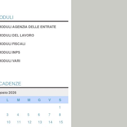
ODULI
MODULI AGENZIA DELLE ENTRATE
MODULI DEL LAVORO
ODULI FISCALI
MODULI INPS
MODULI VARI
CADENZE
osto 2026
L
M
M
G
V
S
1
3
4
5
6
7
8
10
11
12
13
14
15