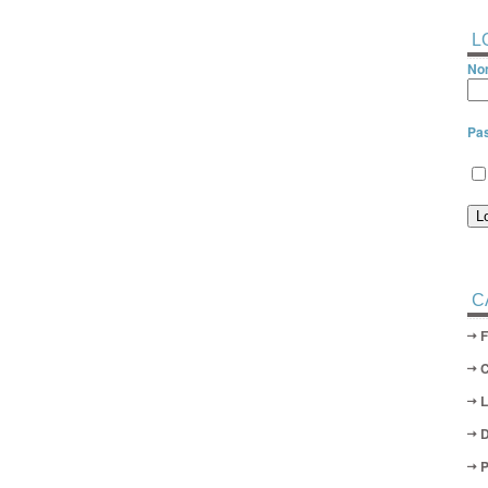
L
Nom
Pa
C
D
P