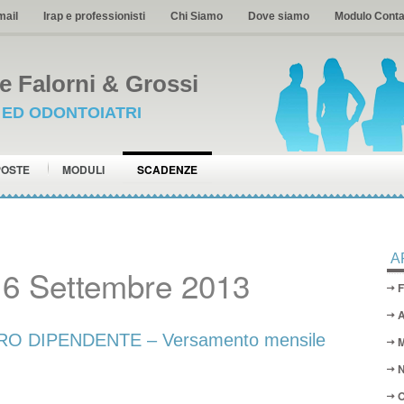
mail
Irap e professionisti
Chi Siamo
Dove siamo
Modulo Conta
 Falorni & Grossi
I ED ODONTOIATRI
POSTE
MODULI
SCADENZE
A
16 Settembre 2013
F
A
O DIPENDENTE – Versamento mensile
M
N
O