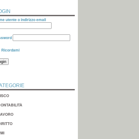
OGIN
e utente o indirizzo email
ssword
Ricordami
ATEGORIE
FISCO
CONTABILITÀ
LAVORO
IRITTO
MI