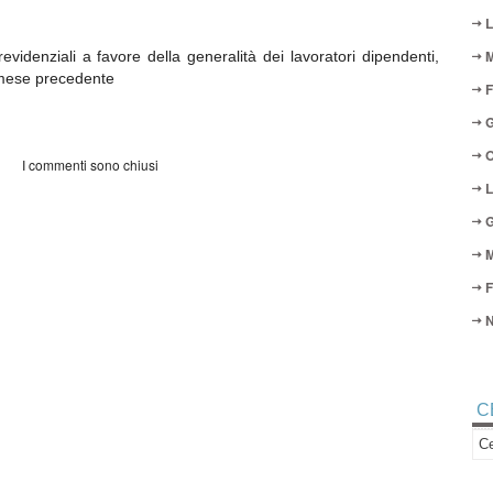
L
M
evidenziali a favore della generalità dei lavoratori dipendenti,
l mese precedente
F
G
O
I commenti sono chiusi
L
G
M
F
N
C