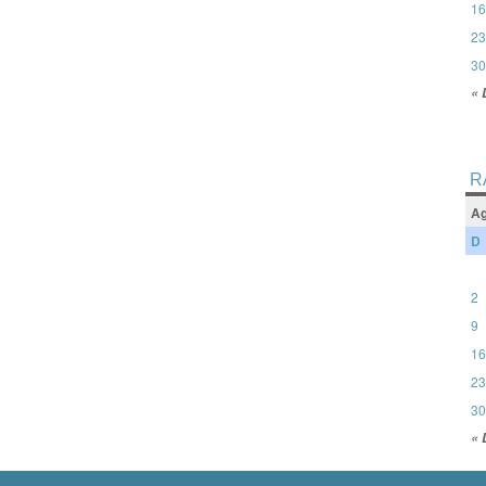
16
23
30
« 
R
Ag
D
2
9
16
23
30
« 