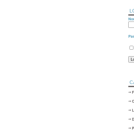
L
Nom
Pa
C
D
P