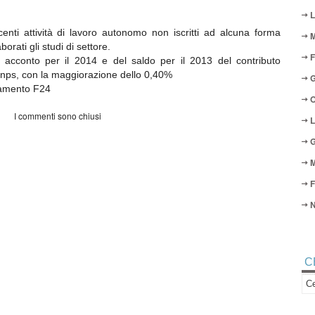
L
ercenti attività di lavoro autonomo non iscritti ad alcuna forma
M
borati gli studi di settore.
F
conto per il 2014 e del saldo per il 2013 del contributo
 Inps, con la maggiorazione dello 0,40%
G
gamento F24
O
I commenti sono chiusi
L
G
M
F
N
C