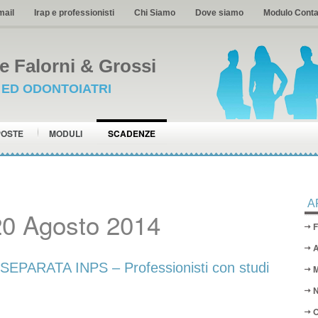
mail
Irap e professionisti
Chi Siamo
Dove siamo
Modulo Conta
 Falorni & Grossi
I ED ODONTOIATRI
POSTE
MODULI
SCADENZE
A
20 Agosto 2014
F
A
ARATA INPS – Professionisti con studi
M
N
O