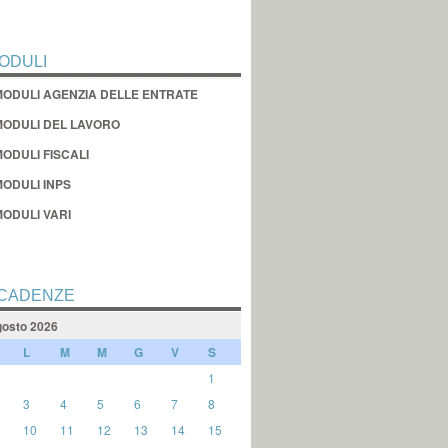
ODULI
MODULI AGENZIA DELLE ENTRATE
MODULI DEL LAVORO
ODULI FISCALI
MODULI INPS
MODULI VARI
CADENZE
osto 2026
L
M
M
G
V
S
1
3
4
5
6
7
8
10
11
12
13
14
15