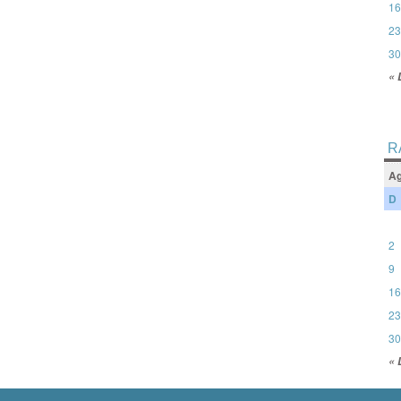
16
23
30
« 
R
Ag
D
2
9
16
23
30
« 