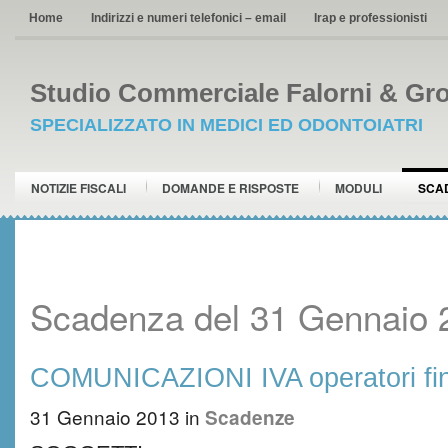
Home
Indirizzi e numeri telefonici – email
Irap e professionisti
Studio Commerciale Falorni & Gro
SPECIALIZZATO IN MEDICI ED ODONTOIATRI
NOTIZIE FISCALI
DOMANDE E RISPOSTE
MODULI
SCA
Scadenza del 31 Gennaio 
COMUNICAZIONI IVA operatori fin
31 Gennaio 2013
in
Scadenze