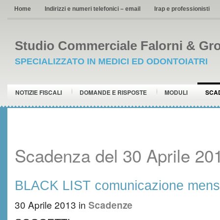
Home
Indirizzi e numeri telefonici – email
Irap e professionisti
Studio Commerciale Falorni & Gro
SPECIALIZZATO IN MEDICI ED ODONTOIATRI
NOTIZIE FISCALI
DOMANDE E RISPOSTE
MODULI
SCA
Scadenza del 30 Aprile 20
BLACK LIST comunicazione mensi
30 Aprile 2013
in
Scadenze