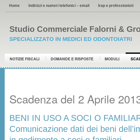
Home
Indirizzi e numeri telefonici – email
Irap e professionisti
Studio Commerciale Falorni & Gro
SPECIALIZZATO IN MEDICI ED ODONTOIATRI
NOTIZIE FISCALI
DOMANDE E RISPOSTE
MODULI
SCA
Scadenza del 2 Aprile 201
BENI IN USO A SOCI O FAMILIAR
Comunicazione dati dei beni dell’
in godimento a soci o familiari