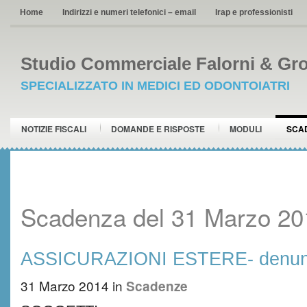
Home
Indirizzi e numeri telefonici – email
Irap e professionisti
Studio Commerciale Falorni & Gro
SPECIALIZZATO IN MEDICI ED ODONTOIATRI
NOTIZIE FISCALI
DOMANDE E RISPOSTE
MODULI
SCA
Scadenza del 31 Marzo 20
ASSICURAZIONI ESTERE- denunc
31 Marzo 2014
in
Scadenze