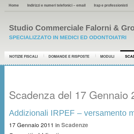
Home
Indirizzi e numeri telefonici – email
Irap e professionisti
Studio Commerciale Falorni & Gro
SPECIALIZZATO IN MEDICI ED ODONTOIATRI
NOTIZIE FISCALI
DOMANDE E RISPOSTE
MODULI
SCA
Scadenza del 17 Gennaio 
Addizionali IRPEF – versamento m
17 Gennaio 2011
in
Scadenze