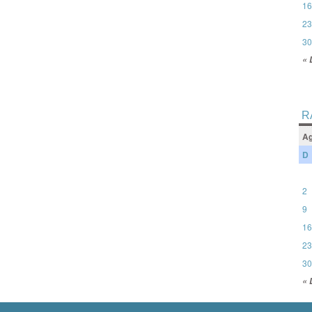
16
23
30
« 
R
Ag
D
2
9
16
23
30
« 