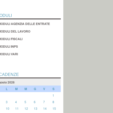
ODULI
MODULI AGENZIA DELLE ENTRATE
MODULI DEL LAVORO
ODULI FISCALI
MODULI INPS
MODULI VARI
CADENZE
osto 2026
L
M
M
G
V
S
1
3
4
5
6
7
8
10
11
12
13
14
15