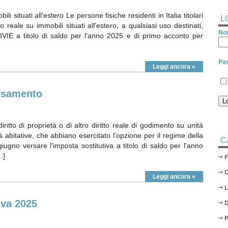
i situati all'estero Le persone fisiche residenti in Italia titolari
L
tto reale su immobili situati all'estero, a qualsiasi uso destinati,
Nom
IVIE a titolo di saldo per l'anno 2025 e di primo acconto per
Pa
Leggi ancora »
rsamento
 diritto di proprietà o di altro diritto reale di godimento su unità
tà abitative, che abbiano esercitato l'opzione per il regime della
C
ugno versare l'imposta sostitutiva a titolo di saldo per l'anno
…]
Leggi ancora »
Iva 2025
D
P