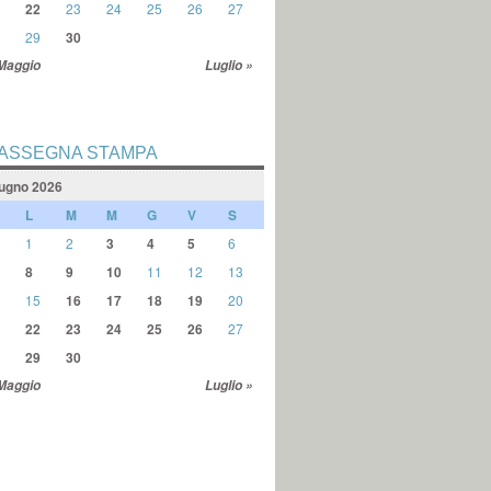
22
23
24
25
26
27
29
30
Maggio
Luglio »
ASSEGNA STAMPA
ugno 2026
L
M
M
G
V
S
1
2
3
4
5
6
8
9
10
11
12
13
15
16
17
18
19
20
22
23
24
25
26
27
29
30
Maggio
Luglio »