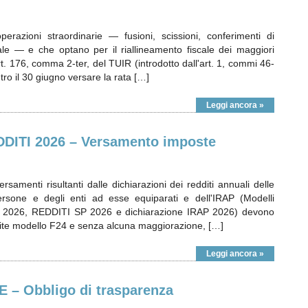
erazioni straordinarie — fusioni, scissioni, conferimenti di
e — e che optano per il riallineamento fiscale dei maggiori
l'art. 176, comma 2-ter, del TUIR (introdotto dall'art. 1, commi 46-
ro il 30 giugno versare la rata […]
Leggi ancora »
DITI 2026 – Versamento imposte
ersamenti risultanti dalle dichiarazioni dei redditi annuali delle
persone e degli enti ad esse equiparati e dell'IRAP (Modelli
 2026, REDDITI SP 2026 e dichiarazione IRAP 2026) devono
mite modello F24 e senza alcuna maggiorazione, […]
Leggi ancora »
– Obbligo di trasparenza