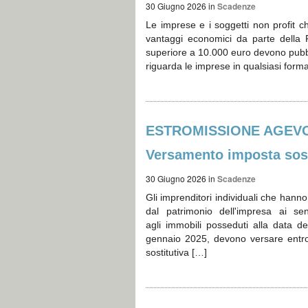
30 Giugno 2026
in
Scadenze
Le imprese e i soggetti non profit c
vantaggi economici da parte della 
superiore a 10.000 euro devono pubbli
riguarda le imprese in qualsiasi forma
ESTROMISSIONE AGEVOL
Versamento imposta sost
30 Giugno 2026
in
Scadenze
Gli imprenditori individuali che hann
dal patrimonio dell'impresa ai s
agli immobili posseduti alla data d
gennaio 2025, devono versare entro
sostitutiva […]