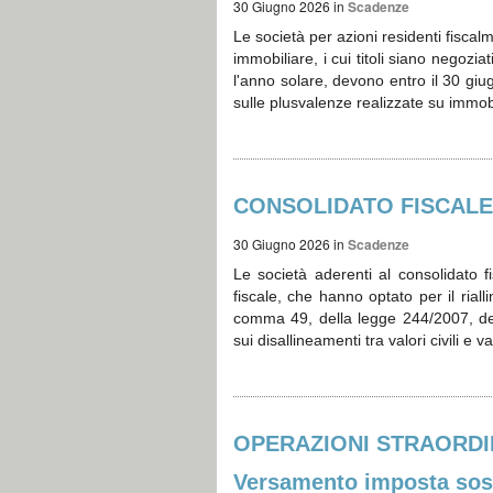
30 Giugno 2026
in
Scadenze
Le società per azioni residenti fiscalm
immobiliare, i cui titoli siano negozia
l'anno solare, devono entro il 30 giug
sulle plusvalenze realizzate su immobi
CONSOLIDATO FISCALE –
30 Giugno 2026
in
Scadenze
Le società aderenti al consolidato 
fiscale, che hanno optato per il riallin
comma 49, della legge 244/2007, devo
sui disallineamenti tra valori civili e v
OPERAZIONI STRAORDINAR
Versamento imposta sost