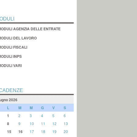
ODULI
MODULI AGENZIA DELLE ENTRATE
MODULI DEL LAVORO
ODULI FISCALI
MODULI INPS
MODULI VARI
CADENZE
ugno 2026
L
M
M
G
V
S
1
2
3
4
5
6
8
9
10
11
12
13
15
16
17
18
19
20