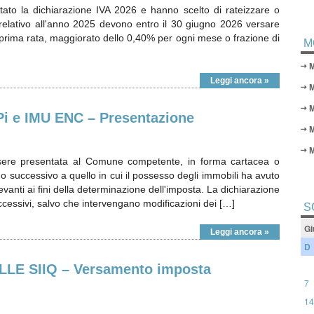
tato la dichiarazione IVA 2026 e hanno scelto di rateizzare o
A relativo all'anno 2025 devono entro il 30 giugno 2026 versare
 prima rata, maggiorato dello 0,40% per ogni mese o frazione di
M
Leggi ancora »
M
 e IMU ENC – Presentazione
sere presentata al Comune competente, in forma cartacea o
no successivo a quello in cui il possesso degli immobili ha avuto
levanti ai fini della determinazione dell'imposta. La dichiarazione
ccessivi, salvo che intervengano modificazioni dei […]
S
Gi
Leggi ancora »
D
E SIIQ – Versamento imposta
7
14