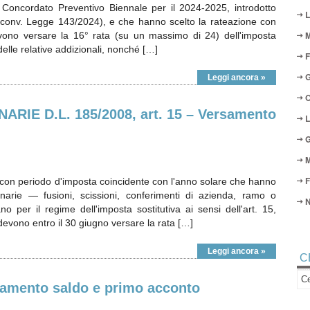
 Concordato Preventivo Biennale per il 2024-2025, introdotto
L
 (conv. Legge 143/2024), e che hanno scelto la rateazione con
M
ono versare la 16° rata (su un massimo di 24) dell'imposta
 delle relative addizionali, nonché […]
F
G
Leggi ancora »
O
IE D.L. 185/2008, art. 15 – Versamento
L
G
M
F
sa con periodo d'imposta coincidente con l'anno solare che hanno
inarie — fusioni, scissioni, conferimenti di azienda, ramo o
N
per il regime dell'imposta sostitutiva ai sensi dell'art. 15,
evono entro il 30 giugno versare la rata […]
Leggi ancora »
C
samento saldo e primo acconto