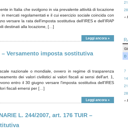
21
ente in Italia che svolgono in via prevalente attività di locazione
28
ti in mercati regolamentati e il cui esercizio sociale coincida con
« 
no versare la rata dell'imposta sostitutiva dell'IRES e dell'IRAP
li destinati alla locazione, […]
Leggi ancora »
R
Gi
 Versamento imposta sostitutiva
D
7
fiscale nazionale o mondiale, ovvero in regime di trasparenza
eamento dei valori civilistici ai valori fiscali ai sensi dell'art. 1,
14
no entro il 30 giugno versare l'imposta sostitutiva dell'IRES
21
alori fiscali emersi per […]
28
Leggi ancora »
« 
IE L. 244/2007, art. 176 TUIR –
itutiva