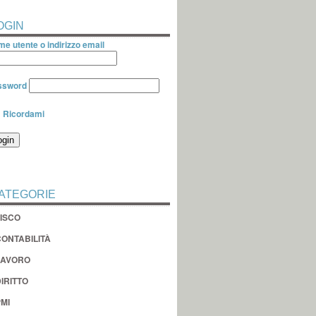
OGIN
e utente o indirizzo email
ssword
Ricordami
ATEGORIE
FISCO
CONTABILITÀ
LAVORO
IRITTO
MI