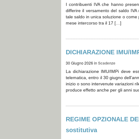
I contribuenti IVA che hanno presen
differire il versamento del saldo IV
tale saldo in unica soluzione o come
mese intercorso tra il 17 […]
DICHIARAZIONE IMU/IMPi
30 Giugno 2026
in
Scadenze
La dichiarazione IMU/IMPi deve es
telematica, entro il 30 giugno dell'an
inizio o sono intervenute variazioni ri
produce effetto anche per gli anni su
REGIME OPZIONALE DELL
sostitutiva