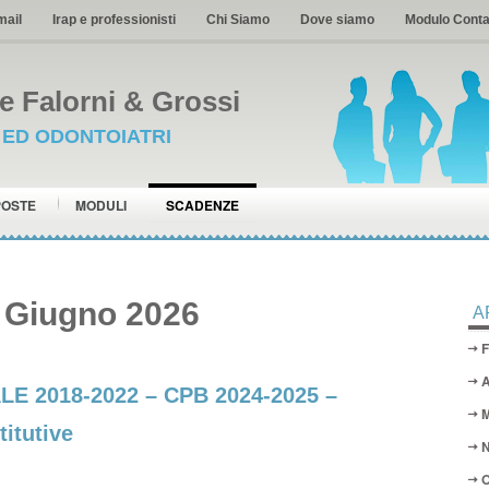
mail
Irap e professionisti
Chi Siamo
Dove siamo
Modulo Conta
 Falorni & Grossi
I ED ODONTOIATRI
POSTE
MODULI
SCADENZE
 Giugno 2026
A
F
A
 2018-2022 – CPB 2024-2025 –
M
itutive
N
O