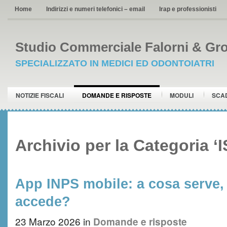
Home
Indirizzi e numeri telefonici – email
Irap e professionisti
Studio Commerciale Falorni & Gro
SPECIALIZZATO IN MEDICI ED ODONTOIATRI
NOTIZIE FISCALI
DOMANDE E RISPOSTE
MODULI
SCA
Archivio per la Categoria ‘
App INPS mobile: a cosa serve,
accede?
23 Marzo 2026
in
Domande e risposte