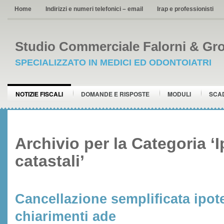
Home
Indirizzi e numeri telefonici – email
Irap e professionisti
Studio Commerciale Falorni & Gro
SPECIALIZZATO IN MEDICI ED ODONTOIATRI
NOTIZIE FISCALI
DOMANDE E RISPOSTE
MODULI
SCA
Archivio per la Categoria ‘I
catastali’
Cancellazione semplificata ipot
chiarimenti ade