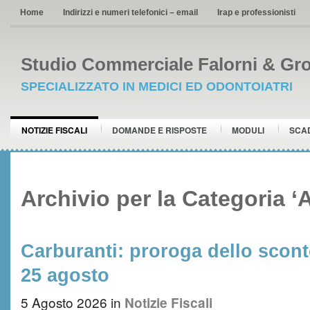
Home
Indirizzi e numeri telefonici – email
Irap e professionisti
Studio Commerciale Falorni & Gro
SPECIALIZZATO IN MEDICI ED ODONTOIATRI
NOTIZIE FISCALI
DOMANDE E RISPOSTE
MODULI
SCA
Archivio per la Categoria ‘
Carburanti: proroga dello scont
25 agosto
5 Agosto 2026
in
Notizie Fiscali